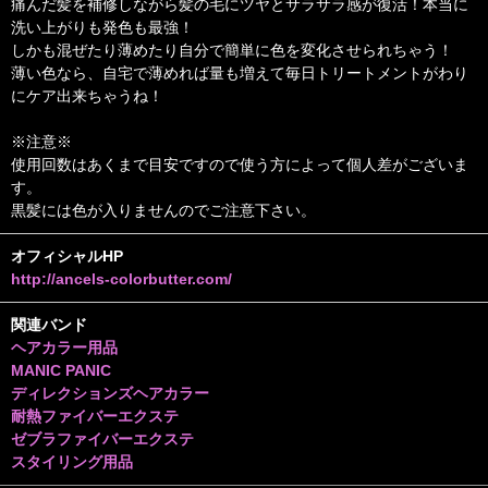
痛んだ髪を補修しながら髪の毛にツヤとサラサラ感が復活！本当に
洗い上がりも発色も最強！
しかも混ぜたり薄めたり自分で簡単に色を変化させられちゃう！
薄い色なら、自宅で薄めれば量も増えて毎日トリートメントがわり
にケア出来ちゃうね！
※注意※
使用回数はあくまで目安ですので使う方によって個人差がございま
す。
黒髪には色が入りませんのでご注意下さい。
オフィシャルHP
http://ancels-colorbutter.com/
関連バンド
ヘアカラー用品
MANIC PANIC
ディレクションズヘアカラー
耐熱ファイバーエクステ
ゼブラファイバーエクステ
スタイリング用品