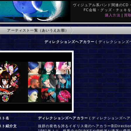
ヴィジュアル系バンド関連のCD・
FC会報・グッズ・チェキ
購入方法
|
買
アーティスト一覧（あいうえお順）
ディレクションズヘアカラー
( ディレクションズヘ
スト名
ディレクションズヘアカラー
( ディレクションズヘア
スト紹介文
抜群の発色を誇るイギリス発のヘアカラー剤Directio
1981年より、世界中のPUNKSや個性派お洒落に愛用