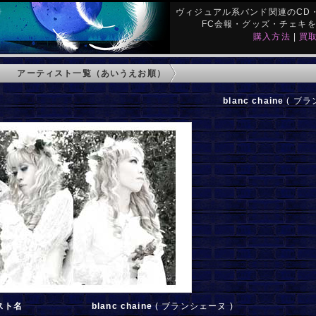
ヴィジュアル系バンド関連のCD・
FC会報・グッズ・チェキ
購入方法
|
買
アーティスト一覧（あいうえお順）
blanc chaine
( ブラ
スト名
blanc chaine
( ブランシェーヌ )