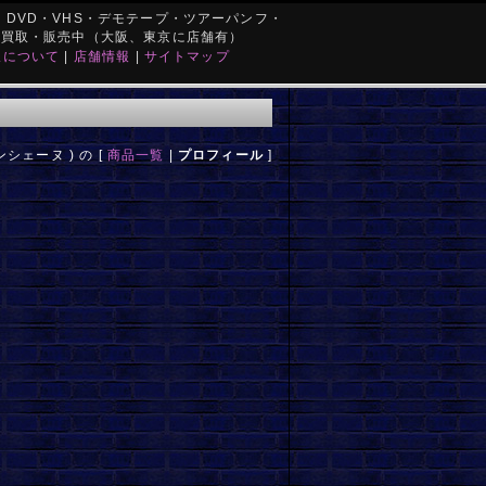
DVD・VHS・デモテープ・ツアーパンフ・
を買取・販売中（大阪、東京に店舗有）
取について
|
店舗情報
|
サイトマップ
ンシェーヌ ) の [
商品一覧
|
プロフィール
]