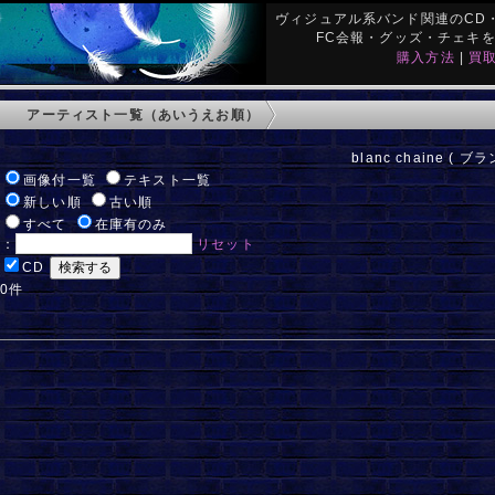
ヴィジュアル系バンド関連のCD・
FC会報・グッズ・チェキ
購入方法
|
買
アーティスト一覧（あいうえお順）
blanc chaine ( 
:
画像付一覧
テキスト一覧
:
新しい順
古い順
:
すべて
在庫有のみ
ド：
リセット
:
CD
 0件