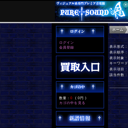
ホーム
ログイン
表示形式 
会員登録
表示順序 
表示対象 
キーワー
表示項目 
該当件数 :
数量：
0
(
0円
)
カゴの中を見る