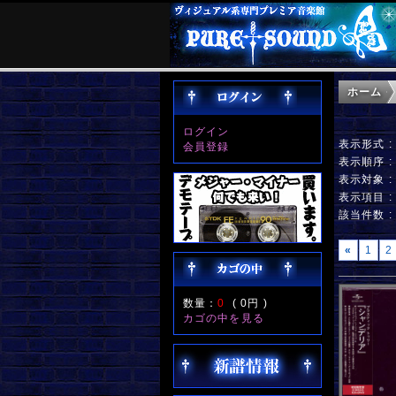
ホーム
ログイン
表示形式 
会員登録
表示順序 
表示対象 
表示項目 
該当件数 
«
1
2
数量：
0
(
0円
)
カゴの中を見る