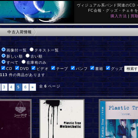
ヴィジュアル系バンド関連のCD・
FC会報・グッズ・チェキ
購入方法
|
買
中古入荷情報
:
画像付一覧
テキスト一覧
:
新しい順
古い順
:
すべて
在庫有のみ
:
CD
DVD
ビデオ
テープ
パンフ
書籍
グッズ
:
113
件の商品があります
全
6
ページ
3
4
5
6
»