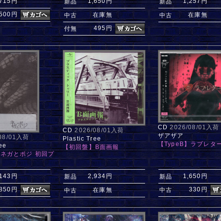
,715円
1,650円
1,257円
新品
新品
,500円
在庫無
在庫無
中古
中古
495円
付無
CD
2026/08/01入荷
CD
2026/08/01入荷
ザアザア
/08/01入荷
Plastic Tree
【TypeB】ラブレタ
ee
【初回盤】B面画報
ネガとポジ 初回プ
,143円
2,934円
1,650円
新品
新品
,850円
330円
在庫無
中古
中古