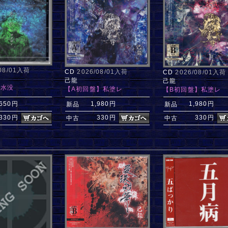
/08/01入荷
CD
2026/08/01入荷
CD
2026/08/01入荷
己龍
己龍
】水没
【A初回盤】私塗レ
【B初回盤】私塗レ
,650円
1,980円
1,980円
新品
新品
330円
330円
330円
中古
中古