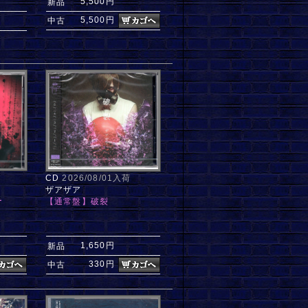
5,500円
新品
5,500円
中古
CD
2026/08/01入荷
ザアザア
ー
【通常盤】破裂
1,650円
新品
330円
中古