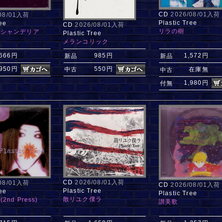
CD
2026/08/01入荷
/08/01入荷
Plastic Tree
ee
CD
2026/08/01入荷
リラの樹
】シャンデリア
Plastic Tree
メランコリック
,666円
985円
1,572円
新品
新品
,950円
550円
中古
在庫無
中古
1,980円
付無
CD
2026/08/01入荷
/08/01入荷
CD
2026/08/01入荷
Plastic Tree
ee
Plastic Tree
散リユク僕ラ
nd Press)
讃美歌