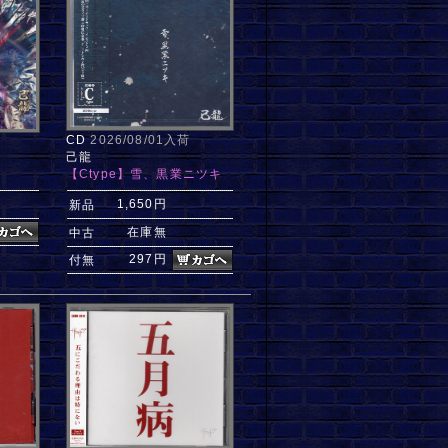
CD
2026/08/01入荷
己龍
【Ctype】雪、黒業ニツキ
1,650円
新品
在庫無
中古
297円
付無