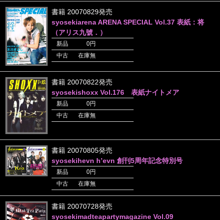
書籍 20070829発売
syosekiarena ARENA SPECIAL Vol.37 表紙：将
（アリス九號．）
新品
0円
中古
在庫無
書籍 20070822発売
syosekishoxx Vol.176 表紙ナイトメア
新品
0円
中古
在庫無
書籍 20070805発売
syosekihevn h’evn 創刊5周年記念特別号
新品
0円
中古
在庫無
書籍 20070728発売
syosekimadteapartymagazine Vol.09