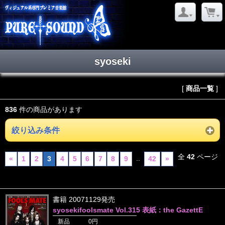
syoseki
[
商品一覧
]
836
件の商品があります
絞り込み条件
全
42
ページ
..
«
1
2
3
4
5
6
7
8
9
42
»
書籍 20071129発売
syosekifoolsmate Vol.315 表紙：the GazettE
新品
0円