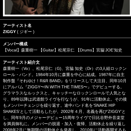
アーティスト名
ZIGGY
( ジギー )
メンバー構成
【Vocal】森重樹一 【Guitar】松尾宗仁 【Drums】宮脇‘JOE’知史
アーティスト紹介文
森重樹一（Vo）、松尾宗仁（G)、宮脇 知史（Dr）の3人組ロックン
ロール・バンド。1984年10月に森重を中心に結成。1987年に自主
制作盤『それゆけ！R&R BAND』をリリースして大注目、同年10月
にアルバム『ZIGGY〜IN WITH THE TIMES〜』でデビューする。
グラマラスなルックスと、キャッチーなロックンロールで人気とな
り、89年以降は武道館ライヴを行なうが、91年に活動休止。その後
もメンバーチェンジを繰り返す。途中バンド名を‘SNAKE HIP
SHAKES’として活動もしたが、2002年４月、名義を再び‘ZIGGY’と
し、同年9月のメジャーデビュー15周年ライヴで日比谷野外音楽堂
を満員御礼に。メンバーの脱退・加入・復帰、活動休止を繰り返し
2008年2月に無期限の活動休止を発表し、2010年に活動再開するも