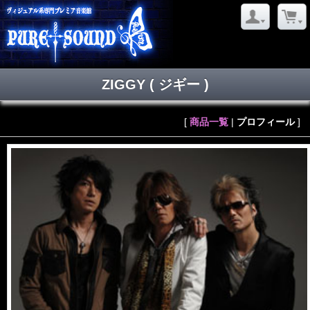
ZIGGY
( ジギー )
[
商品一覧
|
プロフィール
]