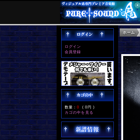
ホーム
ログイン
会員登録
数量：
0
(
0円
)
カゴの中を見る