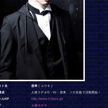
スト名
悠希
( ユウキ )
構成
人格ラヂオG・Vo：悠希、ソロ名義で活動開始！
ャルHP
http://www.f-store.jp/
ド
人格ラヂオ