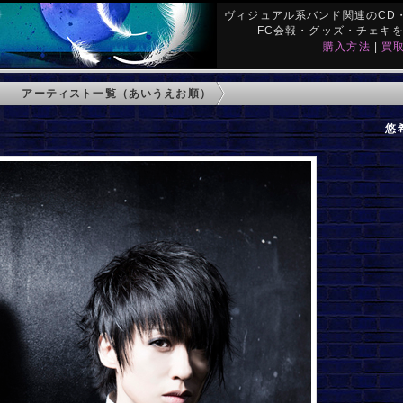
ヴィジュアル系バンド関連のCD・
FC会報・グッズ・チェキ
購入方法
|
買
アーティスト一覧（あいうえお順）
悠