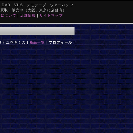
DVD・VHS・デモテープ・ツアーパンフ・
を買取・販売中（大阪、東京に店舗有）
取について
|
店舗情報
|
サイトマップ
希
( ユウキ ) の [
商品一覧
|
プロフィール
]