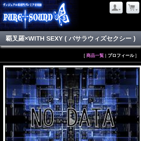
覇叉羅×WITH SEXY
( バサラウィズセクシー )
[
商品一覧
|
プロフィール
]