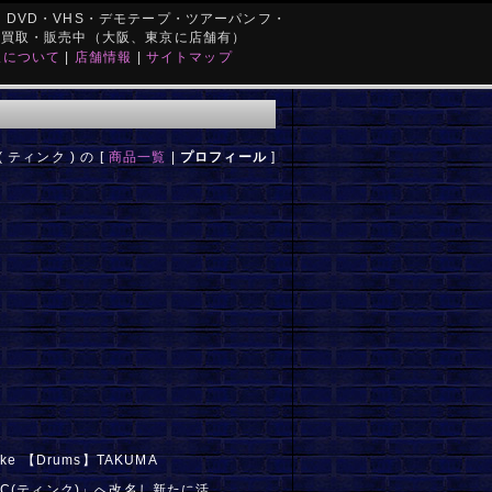
DVD・VHS・デモテープ・ツアーパンフ・
を買取・販売中（大阪、東京に店舗有）
取について
|
店舗情報
|
サイトマップ
( ティンク ) の [
商品一覧
|
プロフィール
]
suke 【Drums】TAKUMA
ら「TINC(ティンク)」へ改名し新たに活