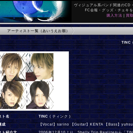
ヴィジュアル系バンド関連のCD・
FC会報・グッズ・チェキ
購入方法
|
買
アーティスト一覧（あいうえお順）
TINC
スト名
TINC
( ティンク )
構成
【Vocal】sarino 【Guitar】KENTA 【Bass】yuh
スト紹介文
2006年12月10より、Shelly Trip Realizeか