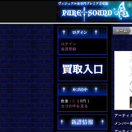
ホーム
ログイン
会員登録
数量：
0
(
0円
)
カゴの中を見る
アーティ
メンバー
アーティ