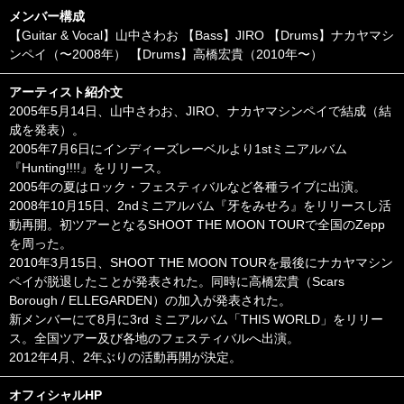
メンバー構成
【Guitar & Vocal】山中さわお 【Bass】JIRO 【Drums】ナカヤマシ
ンペイ（〜2008年） 【Drums】高橋宏貴（2010年〜）
アーティスト紹介文
2005年5月14日、山中さわお、JIRO、ナカヤマシンペイで結成（結
成を発表）。
2005年7月6日にインディーズレーベルより1stミニアルバム
『Hunting!!!!』をリリース。
2005年の夏はロック・フェスティバルなど各種ライブに出演。
2008年10月15日、2ndミニアルバム『牙をみせろ』をリリースし活
動再開。初ツアーとなるSHOOT THE MOON TOURで全国のZepp
を周った。
2010年3月15日、SHOOT THE MOON TOURを最後にナカヤマシン
ペイが脱退したことが発表された。同時に高橋宏貴（Scars
Borough / ELLEGARDEN）の加入が発表された。
新メンバーにて8月に3rd ミニアルバム「THIS WORLD」をリリー
ス。全国ツアー及び各地のフェスティバルへ出演。
2012年4月、2年ぶりの活動再開が決定。
オフィシャルHP