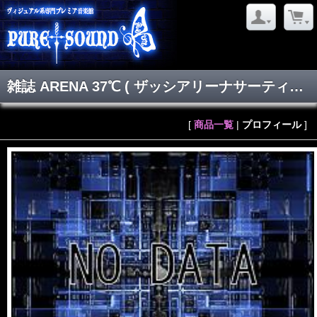
雑誌 ARENA 37℃
( ザッシアリーナサーティーセブン )
[
商品一覧
|
プロフィール
]