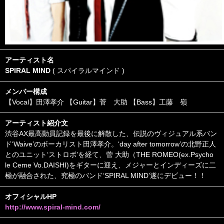
アーティスト名
SPIRAL MIND
( スパイラルマインド )
メンバー構成
【Vocal】田澤孝介 【Guitar】菅 大助 【Bass】工藤 嶺
アーティスト紹介文
渋谷AX最高動員記録を最後に解散した、伝説のヴィジュアル系バン
ド‘Waive’のボーカリスト田澤孝介。‘day after tomorrow’の北野正人
とのユニット‘ストロボ’を経て、菅 大助（THE ROMEO(ex.Psycho
le Ceme Vo.DAISHI)をギターに迎え、メジャーとインディーズに二
極が融合された、究極のバンド‘SPIRAL MIND’遂にデビュー！！
オフィシャルHP
http://www.spiral-mind.com/