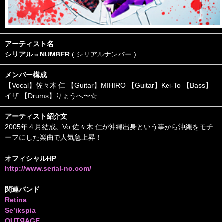
アーティスト名
シリアル⇔NUMBER
( シリアルナンバー )
メンバー構成
【Vocal】佐々木 仁 【Guitar】MIHIRO 【Guitar】Kei-To 【Bass】
イザ 【Drums】りょうへ〜☆
アーティスト紹介文
2005年４月結成。Vo.佐々木 仁が沖縄出身という事から沖縄をモチ
ーフにした楽曲で人気急上昇！
オフィシャルHP
http://www.serial-no.com/
関連バンド
Retina
Se’ikspia
OUTЯAGE