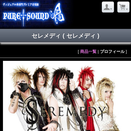
セレメディ
( セレメディ )
[
商品一覧
|
プロフィール
]