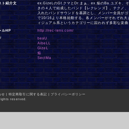
スト紹介文
ex.GizeLのGt.クマとDr.まぁ、ex.焔のBa.ユ
きの４人で結成したバンド【レクレンズ】。テクノ、
入れたバンドサウンドを基調とし、メンバー全員がゴ
で10/16より本格始動する。各メンバーがそれぞれ
ィジュアル系というカテゴリーに囚われず多彩な楽曲
ャルHP
http://rec-lens.com/
ド
beaU
AibeLL
GizeL
焔
SectMa
わせ
|
特定商取引に関する表記
|
プライバシーポリシー
ights reserved.