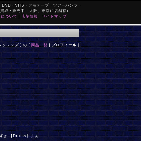
DVD・VHS・デモテープ・ツアーパンフ・
を買取・販売中（大阪、東京に店舗有）
取について
|
店舗情報
|
サイトマップ
レクレンズ ) の [
商品一覧
|
プロフィール
]
】ゆずき 【Drums】まぁ