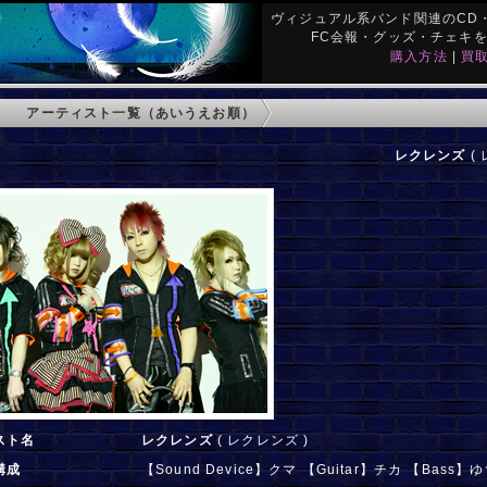
ヴィジュアル系バンド関連のCD・
FC会報・グッズ・チェキ
購入方法
|
買
アーティスト一覧（あいうえお順）
レクレンズ
( 
スト名
レクレンズ
( レクレンズ )
構成
【Sound Device】クマ 【Guitar】チカ 【Bass