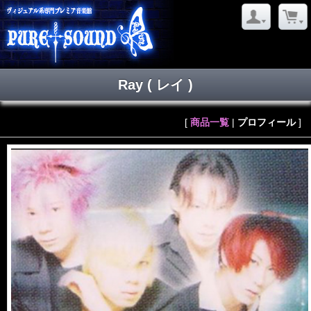
Ray
( レイ )
[
商品一覧
|
プロフィール
]