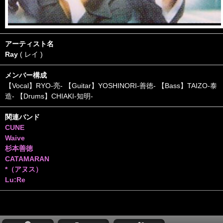
アーティスト名
Ray
( レイ )
メンバー構成
【Vocal】RYO-亮- 【Guitar】YOSHINORI-善徳- 【Bass】TAIZO-泰
造- 【Drums】CHIAKI-知明-
関連バンド
CUNE
Waive
杉本善徳
CATAMARAN
*（アヌス）
Lu:Re