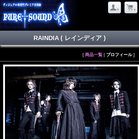
RAINDIA
( レインディア )
[
商品一覧
|
プロフィール
]