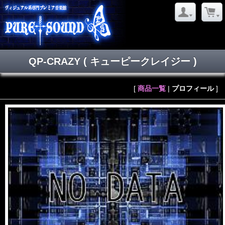
QP-CRAZY
( キューピークレイジー )
[
商品一覧
|
プロフィール
]