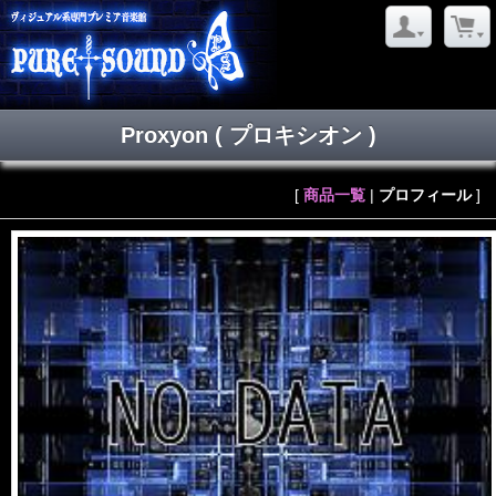
Proxyon
( プロキシオン )
[
商品一覧
|
プロフィール
]