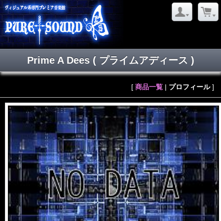
Prime A Dees
( プライムアディース )
[
商品一覧
|
プロフィール
]