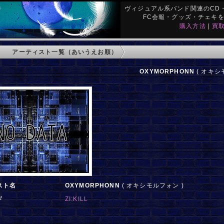
ヴィジュアル系バンド関連のCD・
FC会報・グッズ・チェキ
購入方法
|
買
アーティスト一覧（あいうえお順）
OXYMORPHONN
( オキシ
スト名
OXYMORPHONN
( オキシモルフォン )
ド
ZI:KILL