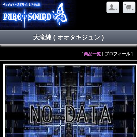
大滝純
( オオタキジュン )
[
商品一覧
|
プロフィール
]