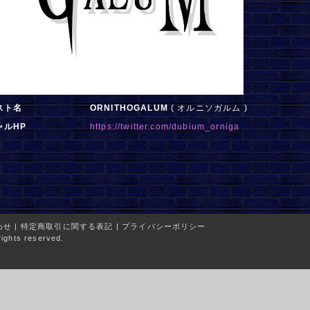
スト名
ORNITHOGALUM
( オルニソガルム )
ャルHP
https://twitter.com/dubium_orniga
わせ
|
特定商取引に関する表記
|
プライバシーポリシー
ights reserved.