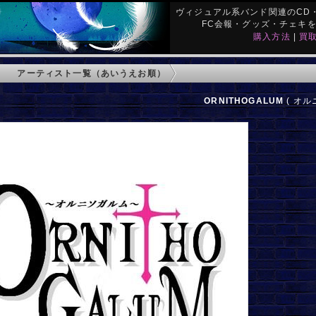
ヴィジュアル系バンド関連のCD・
FC会報・グッズ・チェキ
購入方法
|
買
アーティスト一覧（あいうえお順）
ORNITHOGALUM
( オル