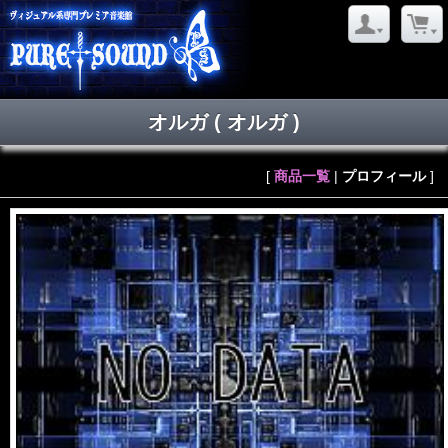
オルガ
( オルガ )
[
商品一覧
|
プロフィール
]