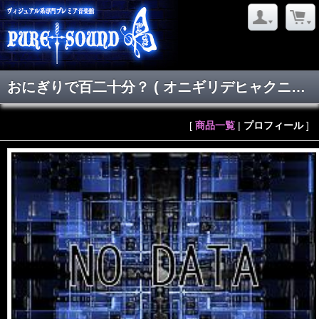
おにぎりで百二十分？
( オニギリデヒャクニジュップン )
[
商品一覧
|
プロフィール
]