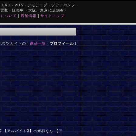
DVD・VHS・デモテープ・ツアーパンフ・
を買取・販売中（大阪、東京に店舗有）
取について
|
店舗情報
|
サイトマップ
ホウツカイ ) の [
商品一覧
|
プロフィール
]
O 【アルバイト3】出来杉くん 【ア