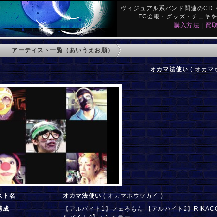
ヴィジュアル系バンド関連のCD・
FC会報・グッズ・チェキ
購入方法
|
買
アーティスト一覧（あいうえお順）
オカマ法使い
( オカマ
スト名
オカマ法使い
( オカマホウツカイ )
構成
【アルバイト1】フェろもん 【アルバイト2】RIKAC
ルバイト4】エンペラー