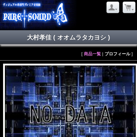
大村孝佳
( オオムラタカヨシ )
[
商品一覧
|
プロフィール
]