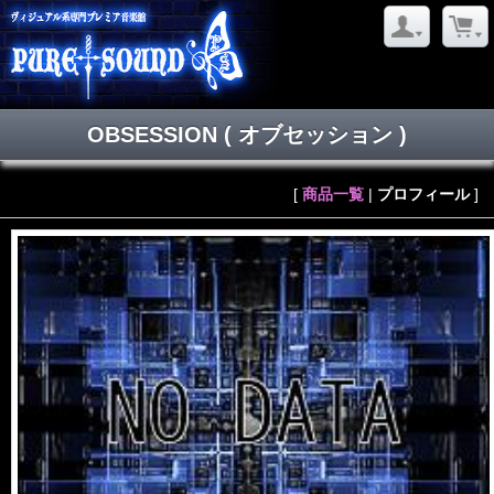
OBSESSION
( オブセッション )
[
商品一覧
|
プロフィール
]