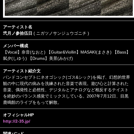
アーティスト名
弐月ノ参拾伍日
( ニガツノサンジュウゴニチ )
メンバー構成
【Vocal】奈音(なおと) 【Guitar&Viollin】MASAKI(まさき) 【Bass】
弑夕(しゆう) 【Drums】美景(みかげ)
アーティスト紹介文
バンドコンセプトにネオゴシック(ゴス&シック)を掲げ、幻想的世界
観の中に現代の病みを洗練された音楽で表現。遊び心と計算された
音楽、偶発性と必然性、デジタルとアナログなど相反するテイスト
を絶妙のバランス感覚でミックスしている。2007年7月12日、目黒
鹿鳴館のライブをもって解散。
オフィシャルHP
http://2-35.jp/
関連バンド