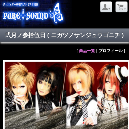
弐月ノ参拾伍日
( ニガツノサンジュウゴニチ )
[
商品一覧
|
プロフィール
]