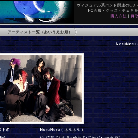
ヴィジュアル系バンド関連のCD・
FC会報・グッズ・チェキ
購入方法
|
買
アーティスト一覧（あいうえお順）
NeruNeru
スト名
NeruNeru
( ネルネル )
構成
Vo.涼華 Gt.柊 Ba.怜衣 Dr/Cho/Artwork.透"