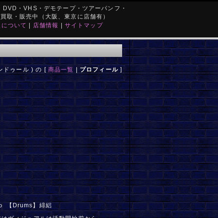
DVD・VHS・デモテープ・ツアーパンフ・
を買取・販売中（大阪、東京に店舗有）
取について
|
店舗情報
|
サイトマップ
ンドゥール ) の [
商品一覧
|
プロフィール
]
ｉｏ 【Drums】緋絽