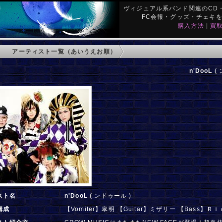
ヴィジュアル系バンド関連のCD・
FC会報・グッズ・チェキ
購入方法
|
買
アーティスト一覧（あいうえお順）
n'DooL
( 
スト名
n'DooL
( ンドゥール )
構成
【Vomiter】皐明 【Guitar】ミザリー 【Bass】Ｒ