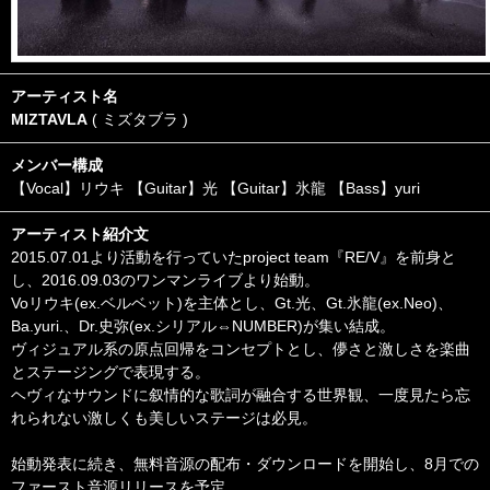
アーティスト名
MIZTAVLA
( ミズタブラ )
メンバー構成
【Vocal】リウキ 【Guitar】光 【Guitar】氷龍 【Bass】yuri
アーティスト紹介文
2015.07.01より活動を行っていたproject team『RE/V』を前身と
し、2016.09.03のワンマンライブより始動。
Voリウキ(ex.ベルベット)を主体とし、Gt.光、Gt.氷龍(ex.Neo)、
Ba.yuri.、Dr.史弥(ex.シリアル⇔NUMBER)が集い結成。
ヴィジュアル系の原点回帰をコンセプトとし、儚さと激しさを楽曲
とステージングで表現する。
ヘヴィなサウンドに叙情的な歌詞が融合する世界観、一度見たら忘
れられない激しくも美しいステージは必見。
始動発表に続き、無料音源の配布・ダウンロードを開始し、8月での
ファースト音源リリースを予定。