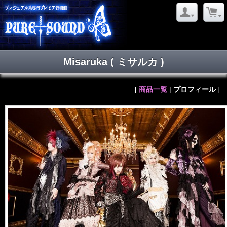
Misaruka
( ミサルカ )
[
商品一覧
|
プロフィール
]