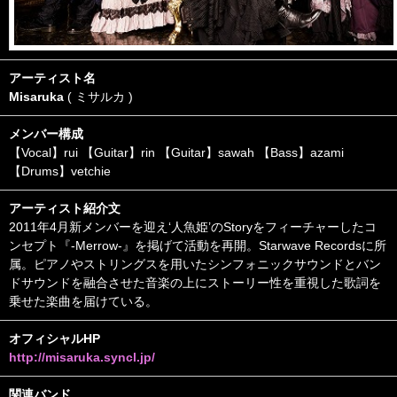
アーティスト名
Misaruka
( ミサルカ )
メンバー構成
【Vocal】rui 【Guitar】rin 【Guitar】sawah 【Bass】azami
【Drums】vetchie
アーティスト紹介文
2011年4月新メンバーを迎え‘人魚姫’のStoryをフィーチャーしたコ
ンセプト『-Merrow-』を掲げて活動を再開。Starwave Recordsに所
属。ピアノやストリングスを用いたシンフォニックサウンドとバン
ドサウンドを融合させた音楽の上にストーリー性を重視した歌詞を
乗せた楽曲を届けている。
オフィシャルHP
http://misaruka.syncl.jp/
関連バンド