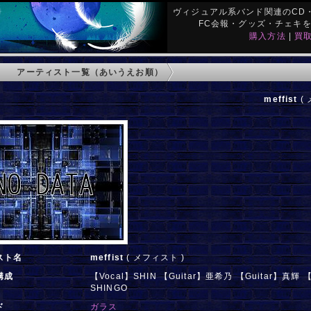
ヴィジュアル系バンド関連のCD・
FC会報・グッズ・チェキ
購入方法
|
買
アーティスト一覧（あいうえお順）
meffist
( 
スト名
meffist
( メフィスト )
構成
【Vocal】SHIN 【Guitar】亜希乃 【Guitar】真輝 【
SHINGO
ド
ガラス