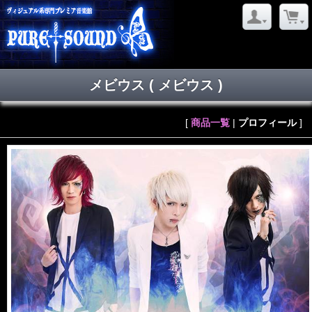
メビウス
( メビウス )
[
商品一覧
|
プロフィール
]