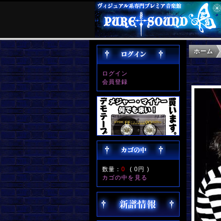
ホーム
ログイン
会員登録
数量：
0
(
0円
)
カゴの中を見る