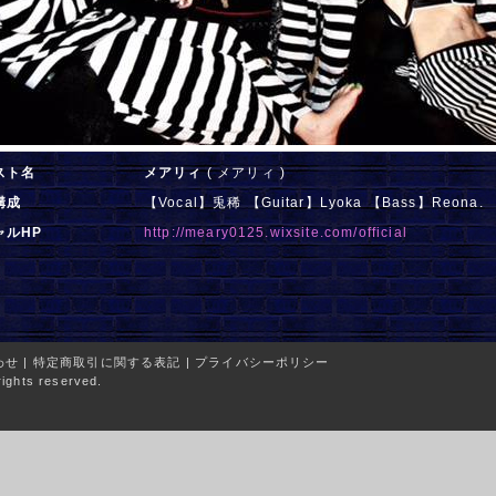
スト名
メアリィ
( メアリィ )
構成
【Vocal】兎稀 【Guitar】Lyoka 【Bass】Reona.
ャルHP
http://meary0125.wixsite.com/official
わせ
|
特定商取引に関する表記
|
プライバシーポリシー
ights reserved.