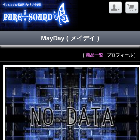
MayDay
( メイデイ )
[
商品一覧
|
プロフィール
]