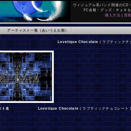
ヴィジュアル系バンド関連のCD・
FC会報・グッズ・チェキ
購入方法
|
買
アーティスト一覧（あいうえお順）
Lovetique Chocolate
( ラブティックチョ
スト名
Lovetique Chocolate
( ラブティックチョコレート 