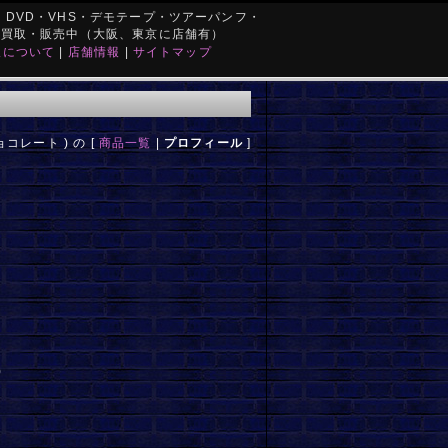
DVD・VHS・デモテープ・ツアーパンフ・
を買取・販売中（大阪、東京に店舗有）
取について
|
店舗情報
|
サイトマップ
コレート ) の [
商品一覧
|
プロフィール
]
)