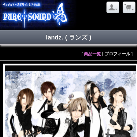
landz.
( ランズ )
[
商品一覧
|
プロフィール
]