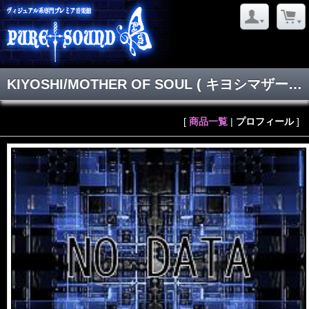
KIYOSHI/MOTHER OF SOUL
( キヨシマザーオブソウル )
[
商品一覧
|
プロフィール
]