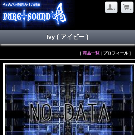
Ivy
( アイビー )
[
商品一覧
|
プロフィール
]