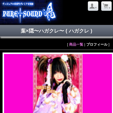
葉×隠〜ハガクレ〜
( ハガクレ )
[
商品一覧
|
プロフィール
]