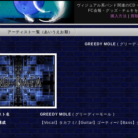
ヴィジュアル系バンド関連のCD・
FC会報・グッズ・チェキ
購入方法
|
買
アーティスト一覧（あいうえお順）
GREEDY MOLE
( グリーディ
スト名
GREEDY MOLE
( グリーディーモール )
構成
【Vocal】タカフミ/【Guitar】ゴーティー/【Bass