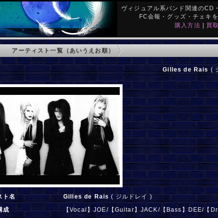
ヴィジュアル系バンド関連のCD・
FC会報・グッズ・チェキ
購入方法
|
買
アーティスト一覧（あいうえお順）
Gilles de Rais
( 
スト名
Gilles de Rais
( ジルドレイ )
構成
【Vocal】JOE/【Guitar】JACK/【Bass】DEE/【D