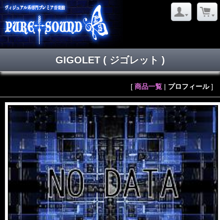
GIGOLET
( ジゴレット )
[
商品一覧
|
プロフィール
]