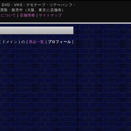
DVD・VHS・デモテープ・ツアーパンフ・
を買取・販売中（大阪、東京に店舗有）
取について
|
店舗情報
|
サイトマップ
( ドメイン ) の [
商品一覧
|
プロフィール
]