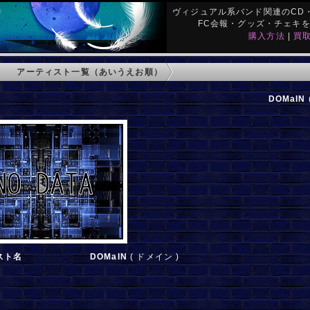
ヴィジュアル系バンド関連のCD・
FC会報・グッズ・チェキ
購入方法
|
買
アーティスト一覧（あいうえお順）
DOMaIN
スト名
DOMaIN
( ドメイン )