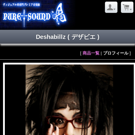
Deshabillz
( デザビエ )
[
商品一覧
|
プロフィール
]