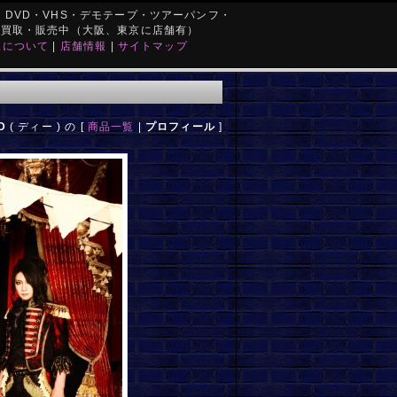
DVD・VHS・デモテープ・ツアーパンフ・
を買取・販売中（大阪、東京に店舗有）
取について
|
店舗情報
|
サイトマップ
D
( ディー ) の [
商品一覧
|
プロフィール
]