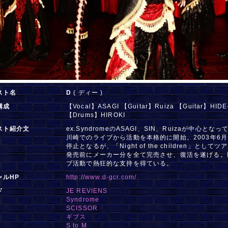
スト名
D
( ディー )
構成
【Vocal】ASAGI 【Guitar】Ruiza 【Guitar】HIDE
【Drums】HIROKI
スト紹介文
ex.SyndromeのASAGI、SIN、Ruizaが中心と
川崎でのライブから活動を本格的に開始。2003年6
停止となるが、「Night of the children」と
発売前にメーカー分を全て完売させ、復活を遂げる。
ブ活動で熱狂的な支持を得ている。
ャルHP
http://www.d-gcr.com/
ド
JE REVIENS
Syndrome
SCISSOR
ギブス
S to M