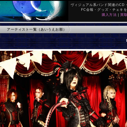
ヴィジュアル系バンド関連のCD・
FC会報・グッズ・チェキ
購入方法
|
買
アーティスト一覧（あいうえお順）