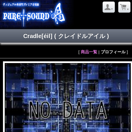
Cradle[éil]
( クレイドルアイル )
[
商品一覧
|
プロフィール
]